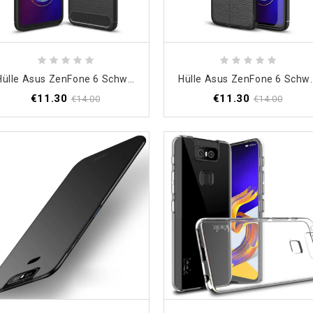
Hülle Asus ZenFone 6 Schwarz Gebürstete Kohlefaser
Hülle Asus ZenFone 6 Schwar
€11.30
€11.30
€14.00
€14.00