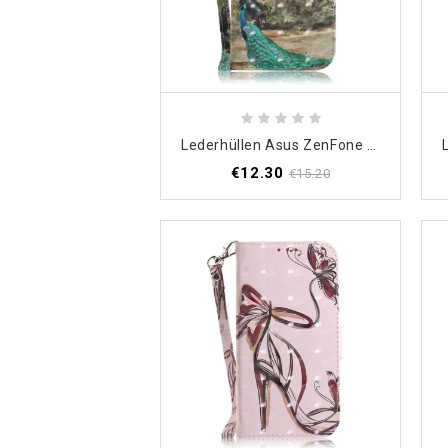
Lederhüllen Asus ZenFone 6 Handyhülle Tangasafari-Tiere
€12.30
€15.20