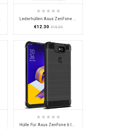
Baum Mit Tanga
Lederhüllen Asus ZenFone 6 Tangakatzenfreunde
€12.30
€15.20
 Hund Mit Tanga
Hülle Für Asus ZenFone 6 Imak Gebürstete Kohlefaser