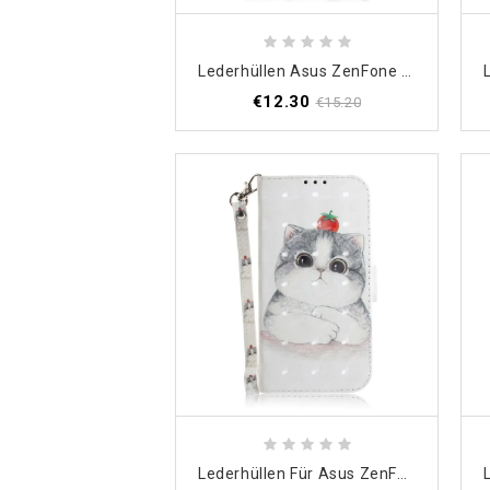
Lederhüllen Asus ZenFone 6 Handyhülle Bandpumpe
€12.30
€15.20
Lederhüllen Für Asus ZenFone 6 Tomate Auf Der Tangakatze