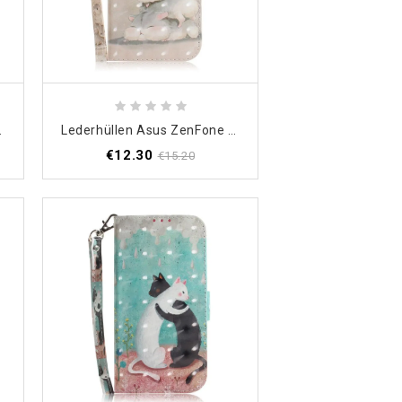
ala Mit Tanga
Lederhüllen Asus ZenFone 6 Tangahamster
€12.30
€15.20