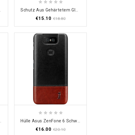
tes Imak
Schutz Aus Gehärtetem Glas Für Den Asus ZenFone 6 Bildschirm
€15.10
€18.80
 Asus ZenFone 6
Hülle Asus ZenFone 6 Schwarz Ledereffekt Der Imak Ruiyi-Serie
€16.00
€20.10