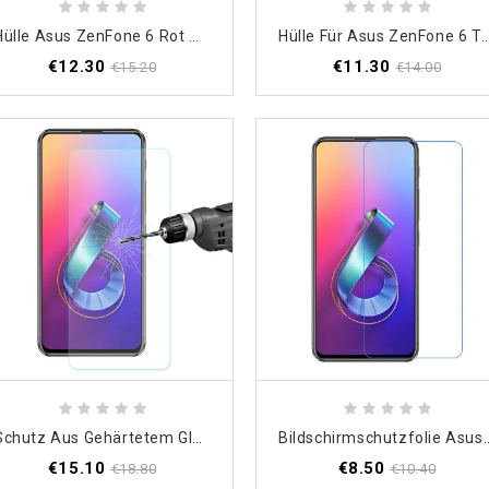
Hülle Asus ZenFone 6 Rot Mofi
Hülle Für Asus ZenFone 6 Transparen
€12.30
€11.30
€15.20
€14.00
Schutz Aus Gehärtetem Glas Für Den Bildschirm Des Asus ZenFone 6 Enkay
Bildschirmschutzfolie
€15.10
€8.50
€18.80
€10.40