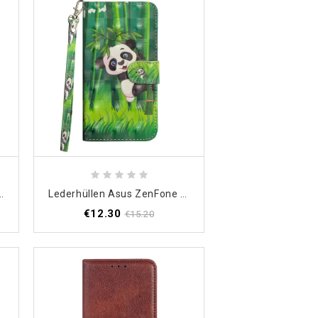
hwarz Extrem Widerstandsfähig
Lederhüllen Asus ZenFone 6 Panda Und Bambus
€12.30
€15.20