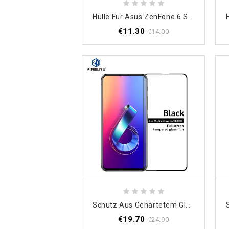
Hülle Für Asus ZenFone 6 Schwarz Robuster Schild
€11.30
€14.00
Schutz Aus Gehärtetem Glas Asus ZenFone 6 Pinwuyo
€19.70
€24.90