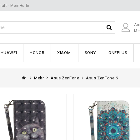
äft - MeinHulle
An
Me
HUAWEI
HONOR
XIAOMI
SONY
ONEPLUS
Mehr
Asus ZenFone
Asus ZenFone 6