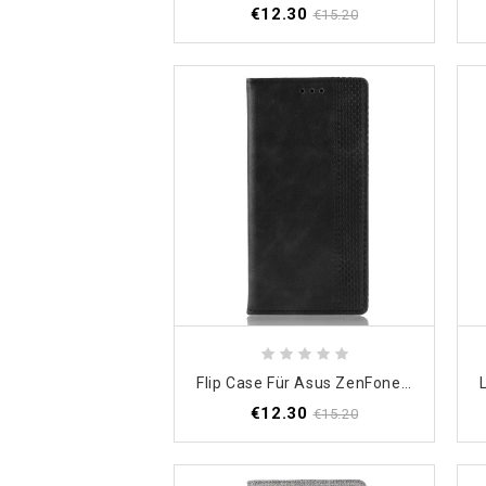
€12.30
€15.20
Flip Case Für Asus ZenFone 6 Schwarz Stilisierter Vintage-Ledereffekt
€12.30
€15.20