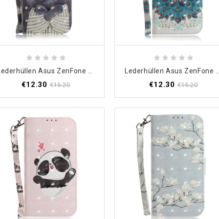
Lederhüllen Asus ZenFone 6 Graue Katze Mit Tanga
Lederhüllen Asus ZenFone 6 Meisterhaftes Mand
€12.30
€12.30
€15.20
€15.20