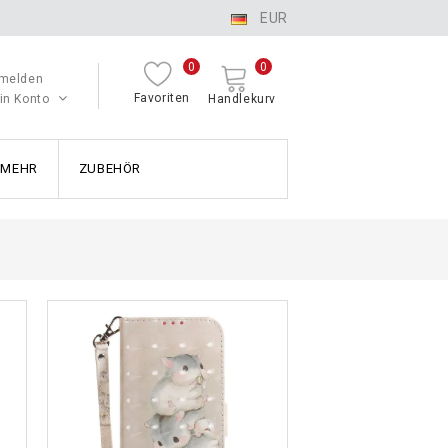
EUR
0
0
melden
Favoriten
in Konto
Handlekurv
MEHR
ZUBEHÖR