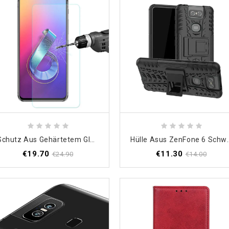
Schutz Aus Gehärtetem Glas Für Asus ZenFone 6 Hat Prince Screen
Hülle Asus ZenFone 6 Sc
€19.70
€11.30
€24.90
€14.00