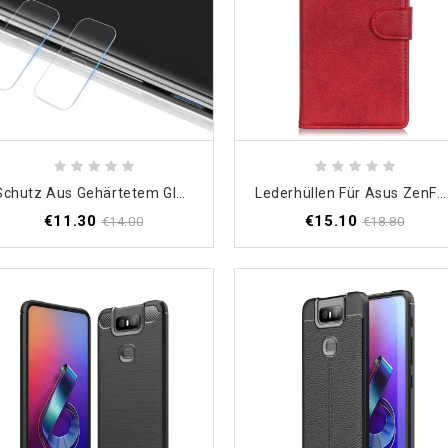
Schutz Aus Gehärtetem Glas Für Asus ZenFone 6 Imak Objektiv
Lederhüllen Für Asus ZenFone 6 Schwarz Retro-Mattledereffekt
€11.30
€15.10
€14.00
€18.80