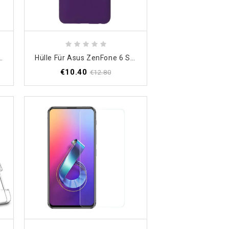
z Doppellinien-Litschileder-Effekt
Hülle Für Asus ZenFone 6 Schwarz Starr
€10.40
€12.80