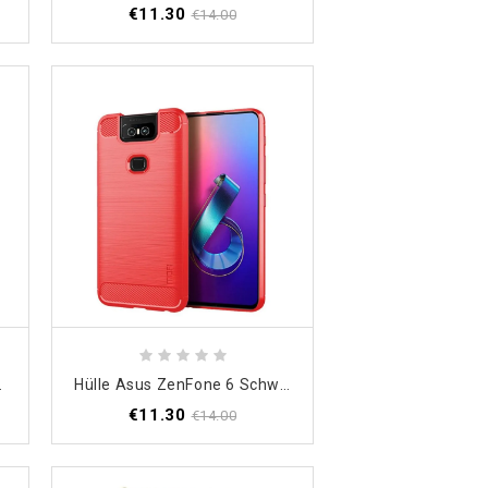
€11.30
€14.00
r Ledereffekt
Hülle Asus ZenFone 6 Schwarz Gebürstete Mofi-Kohlefaser
€11.30
€14.00