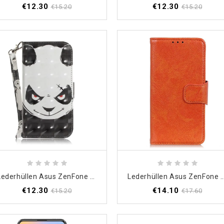
€12.30
€12.30
€15.20
€15.20
Lederhüllen Asus ZenFone 6 Handyhülle Wütender Panda Mit Tanga
Lederhüllen Asus ZenFone 6 Schwarz Glänzende
€12.30
€14.10
€15.20
€17.60