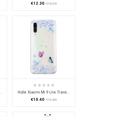
€12.30
€15.20
ite Transparente Federn
Hülle Xiaomi Mi 9 Lite Transparente Schmetterlinge Und Blumen
€10.40
€12.80