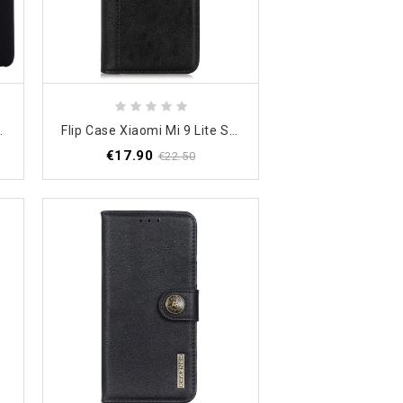
Mit Flüssigem Silikon
Flip Case Xiaomi Mi 9 Lite Schwarz Geteilte Litschilederversion
€17.90
€22.50