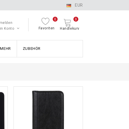
EUR
0
0
melden
Favoriten
in Konto
Handlekurv
MEHR
ZUBEHÖR