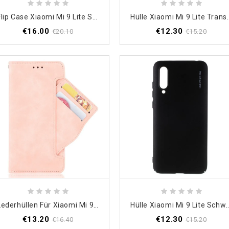
Flip Case Xiaomi Mi 9 Lite Schwarz Handyhülle Nillkin-Qin-Serie
Hülle Xiaomi Mi 9 L
€16.00
€12.30
€20.10
€15.20
Lederhüllen Für Xiaomi Mi 9 Lite Schwarz Erstklassige Mehrfachkarte
Hülle Xiaomi Mi 9 Lite Schwarz R
€13.20
€12.30
€16.40
€15.20