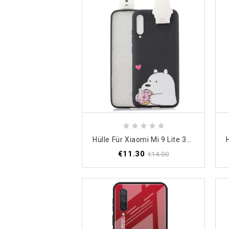
Hülle Für Xiaomi Mi 9 Lite 3D Bär Und Donut
€11.30
€14.00