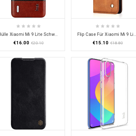
Hülle Xiaomi Mi 9 Lite Schwarz Ledereffekt Der Imak Ruiyi-Serie
Flip Case Für Xiaomi Mi 9 Lite Schwarz Genähter Leder
€16.00
€15.10
€20.10
€18.80