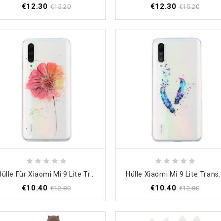
€12.30
€12.30
€15.20
€15.20
Hülle Für Xiaomi Mi 9 Lite Transparente Aquarellmohnblume
Hülle Xiaomi Mi 9 L
€10.40
€10.40
€12.80
€12.80