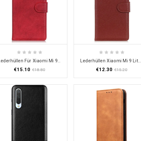
Lederhüllen Für Xiaomi Mi 9 Lite Schwarz Mattes Ledereffekt
Lederhüllen Xiaomi Mi 9 Lite Schwarz Premium-Litschileder-Effe
€15.10
€12.30
€18.80
€15.20