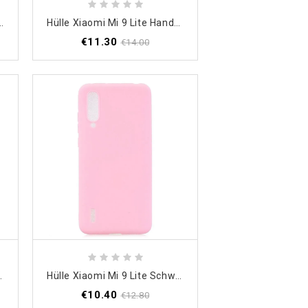
ite Transparentes Imak
Hülle Xiaomi Mi 9 Lite Handyhülle Transparentes Imak
€11.30
€14.00
itter-Serie X-Level
Hülle Xiaomi Mi 9 Lite Schwarz Flexible Silikonbonbonfarben
€10.40
€12.80