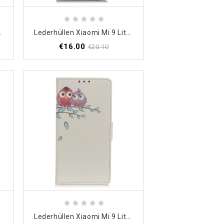
ehärtetes Kohlefaserglas
Lederhüllen Xiaomi Mi 9 Lite Schwarz Khazneh Kunstleder
€16.00
€20.10
r
Lederhüllen Xiaomi Mi 9 Lite Ein Paar Eulen Am Baum