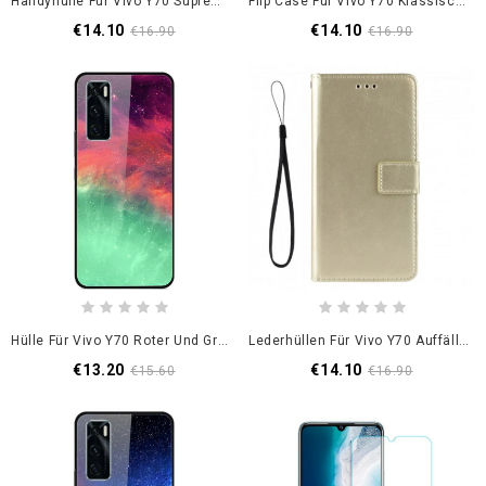
Handyhülle Für Vivo Y70 Supreme Marble Gehärtetes Glas
Flip Case Für Vivo Y70 Klassischer Ledereffekt
€14.10
€14.10
€16.90
€16.90
Hülle Für Vivo Y70 Roter Und Grüner Himmel
Lederhüllen Für Vivo Y70 Auffälliges Kunstleder
€13.20
€14.10
€15.60
€16.90