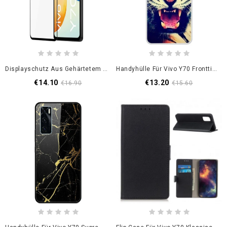
Displayschutz Aus Gehärtetem Glas Für Das Vivo Y70 Dux Ducis
Handyhülle Für Vivo Y70 Fronttiger
€14.10
€13.20
€16.90
€15.60