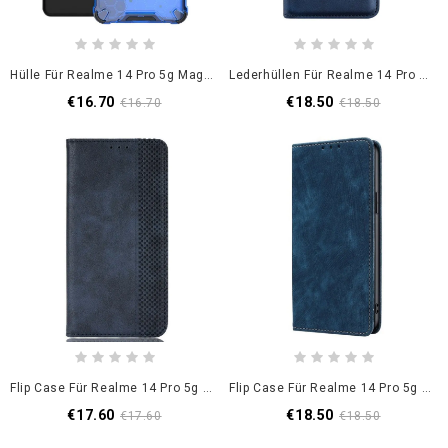
Hülle Für Realme 14 Pro 5g Magsafe-Kompatibel (wabenform)
Lederhüllen Für Realme 14 Pro 5g Doppelverschluss
€16.70
€18.50
€16.70
€18.50
Flip Case Für Realme 14 Pro 5g Vintage-Friese
Flip Case Für Realme 14 Pro 5g Rfid-Schutz In Wildlederoptik
€17.60
€18.50
€17.60
€18.50