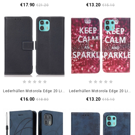
€17.90
€13.20
€21.20
€15.10
Lederhüllen Motorola Edge 20 Lite Handyhülle Litschi Freiliegende Nähte
Lederhüllen Motorola Edge 20 Lite Bleib Ruhig Und Strahle
€16.00
€13.20
€18.80
€15.10