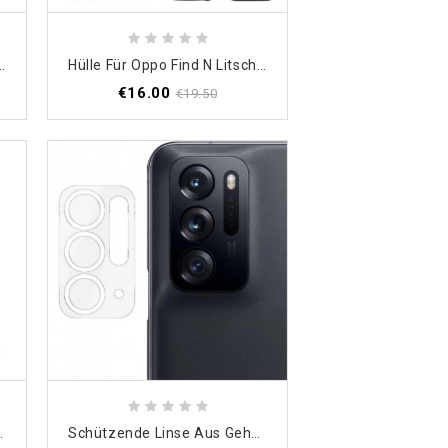
d N Litschi-Kunstleder
Hülle Für Oppo Find N Litschi-Leder-Stil
€16.00
€19.50
kodilleder-Stil
Schützende Linse Aus Gehärtetem Glas Für Oppo Find N Imak