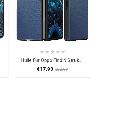
htleder
Hülle Für Oppo Find N Strukturiertes Lederdesign
€17.90
€22.00