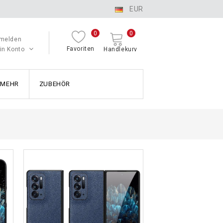
EUR
0
0
melden
Favoriten
in Konto
Handlekurv
MEHR
ZUBEHÖR