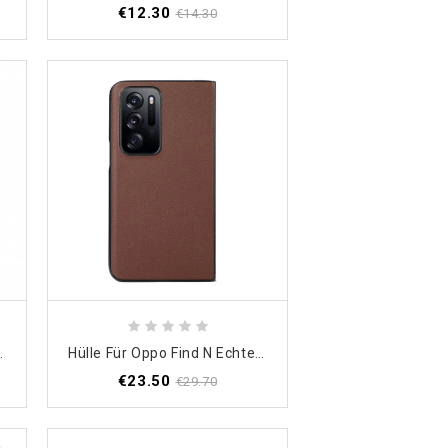
€12.30
€14.30
sparentes Imak
Hülle Für Oppo Find N Echtes Leder
€23.50
€29.70