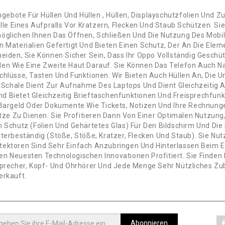
bote Für Hüllen Und Hüllen , Hüllen, Displayschutzfolien Und Zu
alle Eines Aufpralls Vor Kratzern, Flecken Und Staub Schützen. Sie
möglichen Ihnen Das Öffnen, Schließen Und Die Nutzung Des Mobi
n Materialien Gefertigt Und Bieten Einen Schutz, Der An Die Ele
eiden, Sie Können Sicher Sein, Dass Ihr Oppo Vollständig Geschüt
den Wie Eine Zweite Haut Darauf. Sie Können Das Telefon Auch N
chlüsse, Tasten Und Funktionen. Wir Bieten Auch Hüllen An, Die
e Schale Dient Zur Aufnahme Des Laptops Und Dient Gleichzeitig Al
 Bietet Gleichzeitig Brieftaschenfunktionen Und Freisprechfunk
r Bargeld Oder Dokumente Wie Tickets, Notizen Und Ihre Rechnun
e Zu Dienen. Sie Profitieren Dann Von Einer Optimalen Nutzung
h Schutz (Folien Und Gehärtetes Glas) Für Den Bildschirm Und Di
tterbeständig (Stöße, Stöße, Kratzer, Flecken Und Staub). Sie N
tektoren Sind Sehr Einfach Anzubringen Und Hinterlassen Beim 
n Neuesten Technologischen Innovationen Profitiert. Sie Finden 
sprecher, Kopf- Und Ohrhörer Und Jede Menge Sehr Nützliches Zu
erkauft.
Abonnieren