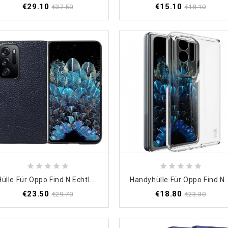
€29.10
€15.10
€37.50
€18.10
Hülle Für Oppo Find N Echtleder-Litschi-Design
Handyhülle Für Oppo Find N Tran
€23.50
€18.80
€29.70
€23.30