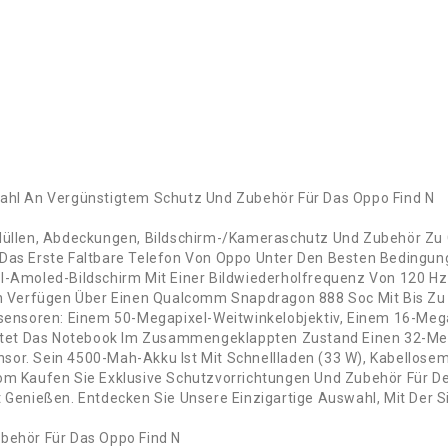
wahl An Vergünstigtem Schutz Und Zubehör Für Das Oppo Find N
 Hüllen, Abdeckungen, Bildschirm-/Kameraschutz Und Zubehör Zu 
 Das Erste Faltbare Telefon Von Oppo Unter Den Besten Bedingu
ll-Amoled-Bildschirm Mit Einer Bildwiederholfrequenz Von 120 H
ren Verfügen Über Einen Qualcomm Snapdragon 888 Soc Mit Bis Zu
osensoren: Einem 50-Megapixel-Weitwinkelobjektiv, Einem 16-Meg
 Bietet Das Notebook Im Zusammengeklappten Zustand Einen 32-M
sor. Sein 4500-Mah-Akku Ist Mit Schnellladen (33 W), Kabellos
om Kaufen Sie Exklusive Schutzvorrichtungen Und Zubehör Für De
t Genießen. Entdecken Sie Unsere Einzigartige Auswahl, Mit Der S
ubehör Für Das Oppo Find N