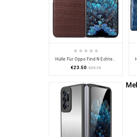
Hülle Für Oppo Find N Echtes Leder Im Kroko-Design
€23.50
€29.70
Meh