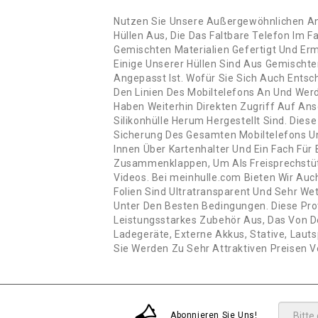
Nutzen Sie Unsere Außergewöhnlichen Ange
Hüllen Aus, Die Das Faltbare Telefon Im F
Gemischten Materialien Gefertigt Und Er
Einige Unserer Hüllen Sind Aus Gemischte
Angepasst Ist. Wofür Sie Sich Auch Entsch
Den Linien Des Mobiltelefons An Und Wer
Haben Weiterhin Direkten Zugriff Auf Ans
Silikonhülle Herum Hergestellt Sind. Dies
Sicherung Des Gesamten Mobiltelefons Und
Innen Über Kartenhalter Und Ein Fach Fü
Zusammenklappen, Um Als Freisprechstütz
Videos. Bei meinhulle.com Bieten Wir Auc
Folien Sind Ultratransparent Und Sehr We
Unter Den Besten Bedingungen. Diese Pro
Leistungsstarkes Zubehör Aus, Das Von De
Ladegeräte, Externe Akkus, Stative, Laut
Sie Werden Zu Sehr Attraktiven Preisen V
Abonnieren Sie Uns!