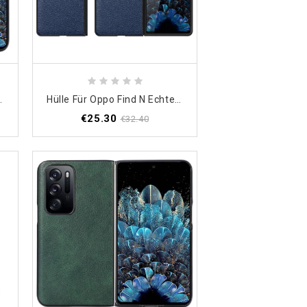
N Kunstleder
Hülle Für Oppo Find N Echtes Premium-Litschi-Leder
€25.30
€32.40