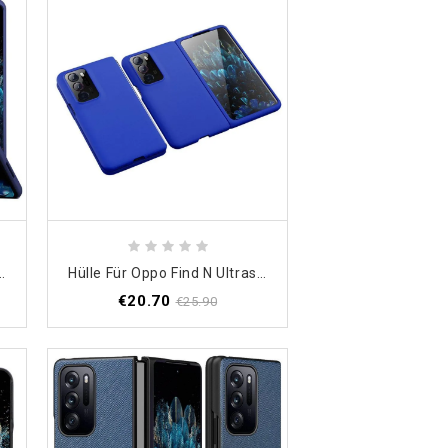
 Find N Hautberührung
Hülle Für Oppo Find N Ultraschlankes Design
€20.70
€25.90