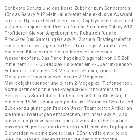
Der beste Schutz und das beste Zubehör zum Sonderpreis
für das Galaxy A12 MeinHalle bietet eine exklusive Auswahl
an hülle, flip case lederhüllen, case, Displayschutzfolien und
Zubehör zu günstigen Preisen für das Samsung Galaxy A12.
Profitieren Sie von Angeboten und Rabatten für alle
Produkte! Das Samsung Galaxy A12 ist ein Einstiegstelefon
mit einem hervorragenden Preis-Leistungs-Verhältnis. Es
hat einen Bildschirm mit einer Kerbe in Form eines
Wassertropfens. Das Panel hat eine Diagonale von 6,5 Zoll
mit einem TFT-LCD-Display. Es bietet ein 4-Quadrat-Sensor-
Fotomodul mit einem 48-Megapixel-Sensor, einem 5-
Megapixel-Ultraweitwinkel, einem 2-Megapixel-
Makroobjektivsensor und einem 2-Megapixel-Tiefensensor.
Vorne befindet sich eine 8-Megapixel-Frontkamera für
Selfies. Das Smartphone bietet einen 5000-mAh-Akku, der
mit einer 15-W-Ladung kompatibel ist. Premium-Schutz und
Zubehör zu günstigen Preisen Unser Team bietet Artikel an,
die Ihren Erwartungen entsprechen, um Ihr Galaxy A12 so
gut wie möglich zu sichern und auszurüsten. Die Taschen
passen sich perfekt den Konturen und Linien des Laptops an.
Sie werden wie eine zweite Haut. Dünn und leicht sind sie
ideal bei Stößen, gegen Kratzer, die das Smartphone