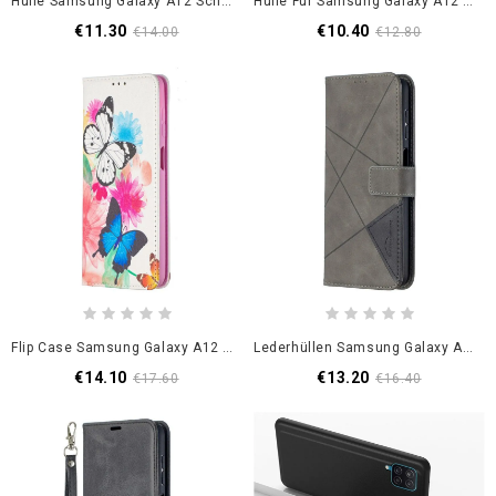
Hülle Samsung Galaxy A12 Schwarz Geometrischer Marmor
Hülle Für Samsung Galaxy A12 Transparenter Farbiger Löwenzahn
€11.30
€10.40
€14.00
€12.80
Flip Case Samsung Galaxy A12 Weiß Bunte Schmetterlinge
Lederhüllen Samsung Galaxy A12 Schwarz Handyhülle Binfen Farbdreiecke
€14.10
€13.20
€17.60
€16.40