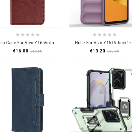
Flip Case Für Vivo Y16 Vintage-Kunstleder
Hülle Für Vi
€16.00
€13.20
€19.50
€15.60