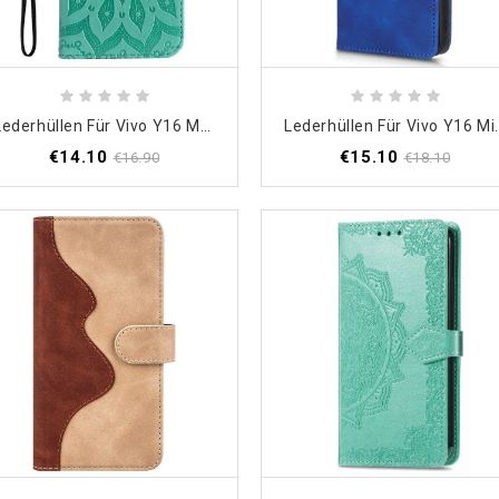
Lederhüllen Für Vivo Y16 Mandala-Sonne Mit Schlüsselband
Lederhüllen Für Vivo Y1
€14.10
€15.10
€16.90
€18.10