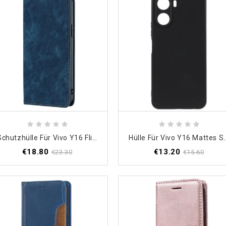
Schutzhülle Für Vivo Y16 Flip Case Rfid
Hülle Für Vivo Y1
€18.80
€13.20
€23.30
€15.60