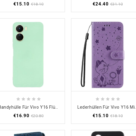
€15.10
€24.40
€18.10
€31.10
Handyhülle Für Vivo Y16 Flüssigsilikon Mit Lanyard
Lederhüllen Für Vivo Y16 Mit 
€16.90
€15.10
€20.80
€18.10