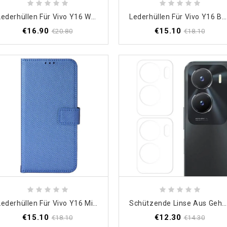
Lederhüllen Für Vivo Y16 Wave-Lederstil
Lederhüllen Für Vivo Y16 Barock-Mandala
€16.90
€15.10
€20.80
€18.10
Lederhüllen Für Vivo Y16 Mit Kordel Riemchenstil
Schützende Linse Aus Gehärtetem Glas Für Vivo Y16
€15.10
€12.30
€18.10
€14.30