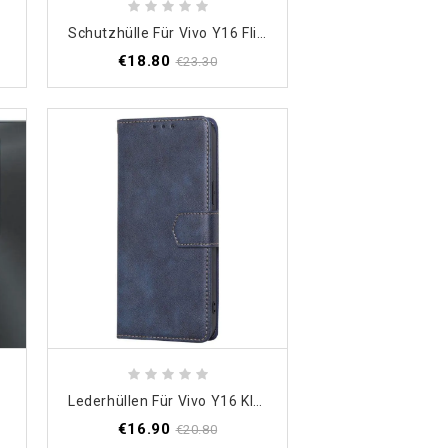
Schutzhülle Für Vivo Y16 Flip Case Nähte Aus Kunstleder
€18.80
€23.30
Lederhüllen Für Vivo Y16 Klassisches Rfid
€16.90
€20.80