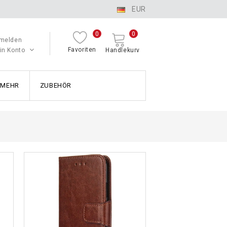
EUR
0
0
melden
Favoriten
in Konto
Handlekurv
MEHR
ZUBEHÖR