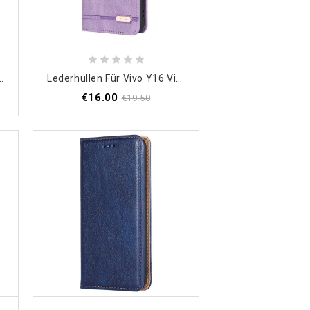
6 Mit Kordel Riemchenledereffekt
Lederhüllen Für Vivo Y16 Vintage Doppelverschluss
€16.00
€19.50