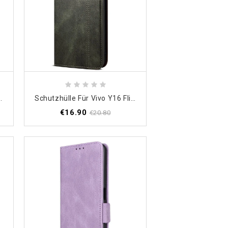
rdel Riemchenleder-Stil
Schutzhülle Für Vivo Y16 Flip Case Wachs
€16.90
€20.80