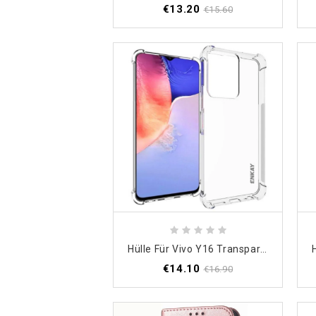
€13.20
€15.60
Hülle Für Vivo Y16 Transparentes Enkay
€14.10
€16.90