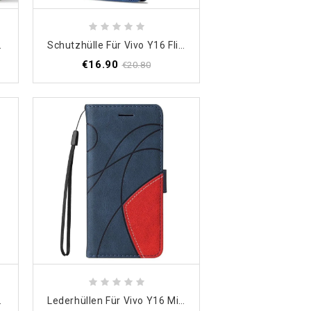
erstützung
Schutzhülle Für Vivo Y16 Flip Case Azns
€16.90
€20.80
nktionen
Lederhüllen Für Vivo Y16 Mit Kordel Zweifarbiger Riemen