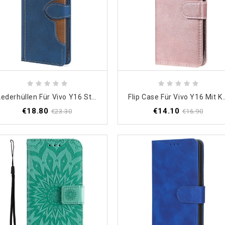
Lederhüllen Für Vivo Y16 Stilvolles Zweifarbiges Kunstleder
Flip Case Für Vivo Y16 Mit Ko
€18.80
€14.10
€23.30
€16.90