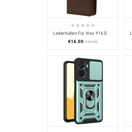
Lederhüllen Für Vivo Y16 Doppelter Verschluss Aus Litschi-Kunstleder
€16.00
€19.50