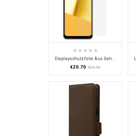
Displayschutzfolie Aus Gehärtetem Glas Für Das Vivo Y16-Display
€20.70
€25.90