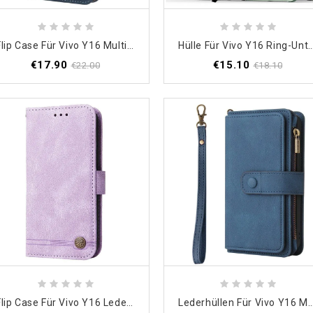
Flip Case Für Vivo Y16 Multi-Karten
Hülle Für Vivo Y16 Ring-Unt
€17.90
€15.10
€22.00
€18.10
Flip Case Für Vivo Y16 Lederstil Mit Dekorativer Niete
Lederhüllen Für Vivo Y16 Multifu