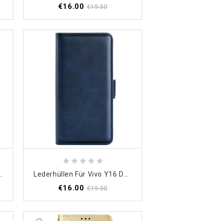
€16.00
€19.50
Kordel Katze Und Biene Mit Schlüsselband
Lederhüllen Für Vivo Y16 Doppelter Verschluss
€16.00
€19.50