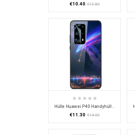
€10.40
€12.80
Hülle Huawei P40 Handyhülle Galaxienkonstellation
€11.30
€14.00