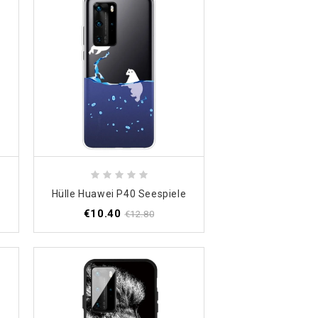
e
Hülle Huawei P40 Seespiele
€10.40
€12.80