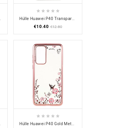
Nerd-Giraffe
Hülle Huawei P40 Transparente Blumenfee
€10.40
€12.80
nenmandala
Hülle Huawei P40 Gold Metalleffektrand Mit Schmetterlingen