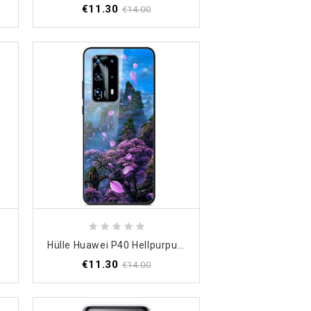
€11.30
€14.00
Hülle Huawei P40 Hellpurpur Imaginäres Landschaftsgehärtetes Glas
€11.30
€14.00