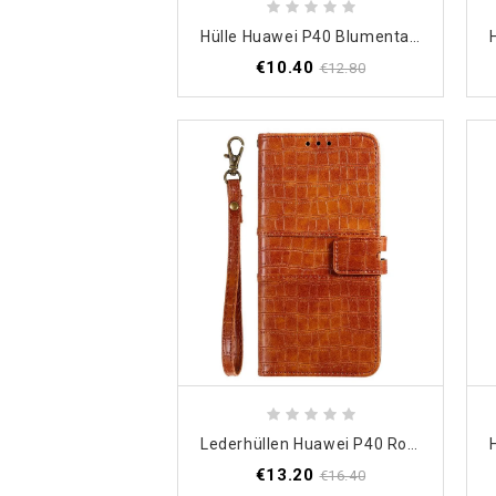
Hülle Huawei P40 Blumentapete
€10.40
€12.80
Lederhüllen Huawei P40 Roségold Ich Liebe Krokodil
€13.20
€16.40