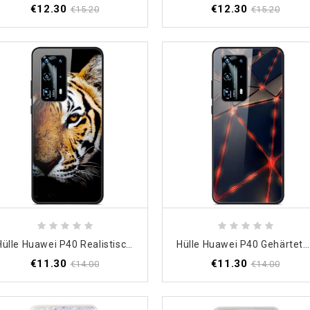
€12.30
€12.30
€15.20
€15.20
Hülle Huawei P40 Realistisches Tiger-Gehärtetes Glas
Hülle Huawei P40 Gehärtetes Rotes Strahlenglas
€11.30
€11.30
€14.00
€14.00