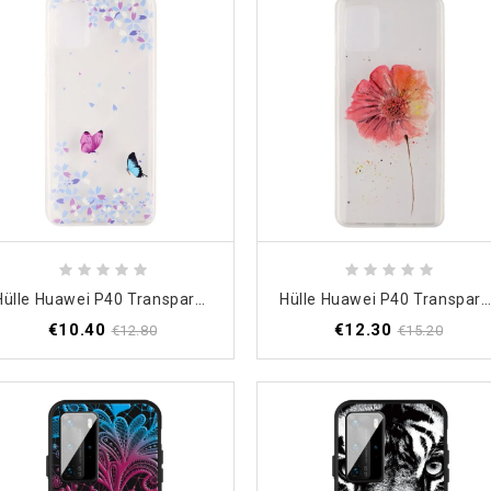
Hülle Huawei P40 Transparente Schmetterlinge Und Blumen
Hülle Huawei P40 Transparente Aquarellmohnblum
€10.40
€12.30
€12.80
€15.20