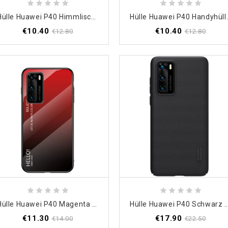
Hülle Huawei P40 Himmlische Natur
Hülle Huawei P40 Handyhülle
€10.40
€10.40
€12.80
€12.80
Hülle Huawei P40 Magenta Handyhülle Hallo Gehärtetes Glas
Hülle Huawei P40 Schwarz Starrer Gefrost
€11.30
€17.90
€14.00
€22.50