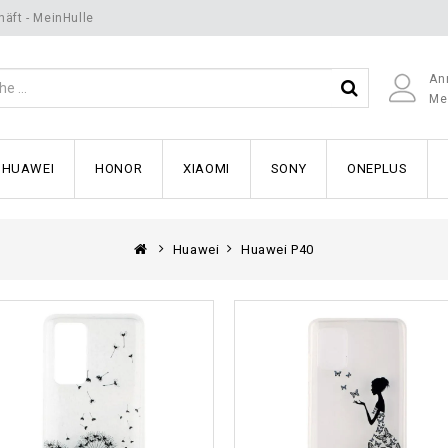
äft - MeinHulle
An
Me
HUAWEI
HONOR
XIAOMI
SONY
ONEPLUS
Huawei
Huawei P40