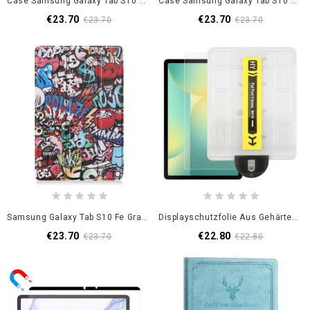
Case Samsung Galaxy Tab S10 Fe Vögel
Case Samsung Galaxy Tab S10 Fe Handyhülle Fuchs Mit Blumenmuster
€23.70
€23.70
€23.70
€23.70
Samsung Galaxy Tab S10 Fe Graffiti-Stil
Displayschutzfolie Aus Gehärtetem Glas Für Samsung Galaxy Tab S10 Lite / S10 Fe / S9 / S9 Fe / S8 / S7 Hd Mit Staubentfernung Werkzeug
€23.70
€22.80
€23.70
€22.80