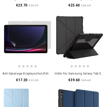
€23.70
€25.60
€23.70
€25.60
Anti-Spionage-Displayschutzfolie Matt Für Samsung Galaxy Tab S10 Lite / S10 Fe / Tab S9 / S8 / S7
Hülle Für Samsung Galaxy Tab S10 Fe Nillkin Bumper
€17.20
€39.60
€17.20
€39.60