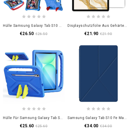
Hülle Samsung Galaxy Tab S10 Fe Handyhülle Eva-Material Mit Griff Und Ständer
Displayschutzfolie Aus Gehärtetem Glas Für Samsung Galaxy Tab S10 Fe
€26.50
€21.90
€26.50
€21.90
Hülle Für Samsung Galaxy Tab S10 Fe Dux Ducis Serie Puff
Samsung Galaxy Tab S10 Fe Magnetischer Origami-Ständer
€25.60
€34.00
€25.60
€34.00