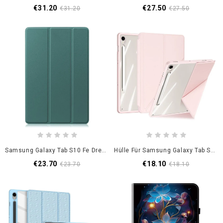
€31.20
€27.50
€31.20
€27.50
Samsung Galaxy Tab S10 Fe Dreifach Faltbar
Hülle Für Samsung Galaxy Tab S10 Fe Dux Ducis Serie Magi
€23.70
€18.10
€23.70
€18.10