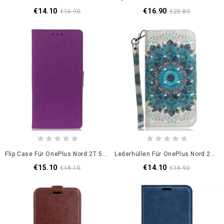
€14.10
€16.90
€16.90
€20.80
Flip Case Für OnePlus Nord 2T 5G Klassisch
Lederhüllen Für OnePlus Nord 2T 5G Mit Kordel Riemchen-Pfauenkrone
€15.10
€14.10
€18.10
€16.90