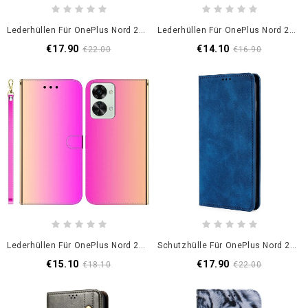
Lederhüllen Für OnePlus Nord 2T 5G Khazneh Mit Riemen
Lederhüllen Für OnePlus Nord 2T 5G Mit Kordel Graue Katze Mit Riemen
€17.90
€14.10
€22.00
€16.90
Lederhüllen Für OnePlus Nord 2T 5G Spiegeleffekt Aus Kunstleder
Schutzhülle Für OnePlus Nord 2T 5G Flip Case Eleganz
€15.10
€17.90
€18.10
€22.00