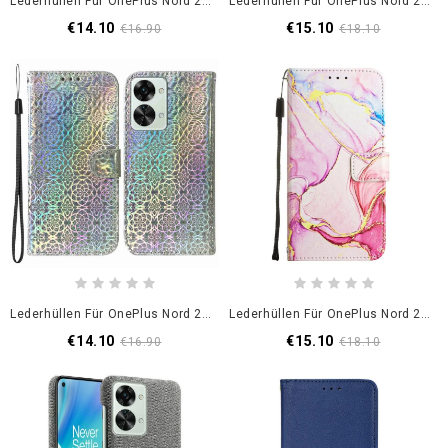
Lederhüllen Für OnePlus Nord 2T 5G Mit Kordel Kartenhalter Mit Riemen
Lederhüllen Für OnePlus Nord 2T 5G Retro-Stil
€14.10
€15.10
€16.90
€18.10
Lederhüllen Für OnePlus Nord 2T 5G Mit Kordel Riemchenförmige Geometrische Blumen
Lederhüllen Für OnePlus Nord 2T 5G Mit Kordel Streifenmarmor
€14.10
€15.10
€16.90
€18.10