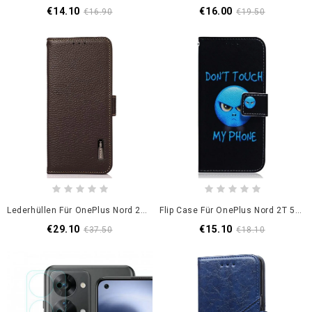
€14.10
€16.00
€16.90
€19.50
Lederhüllen Für OnePlus Nord 2T 5G Lychee-Leder Khazneh Rfid
Flip Case Für OnePlus Nord 2T 5G Mit Kordel Emoji Don't Touch My Phone Lanyard
€29.10
€15.10
€37.50
€18.10