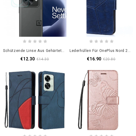
Schützende Linse Aus Gehärtetem Glas Für Oneplus Nord 2T 5G
Lederhüllen Für OnePlus Nord 2T 5G Freiliegende Nähte
€12.30
€16.90
€14.30
€20.80