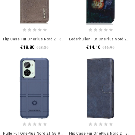
Flip Case Für OnePlus Nord 2T 5G Kunstleder Khazneh
Lederhüllen Für OnePlus Nord 2T 5G Mit Kordel Tanga-Eulen
€18.80
€14.10
€23.30
€16.90
Hülle Für OnePlus Nord 2T 5G Robuster Schild
Flip Case Für OnePlus Nord 2T 5G Rfid-Ledereffekt