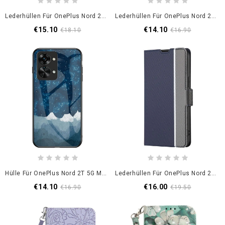
Lederhüllen Für OnePlus Nord 2T 5G Zweifarbige Kt-Lederserie Mit Riemenkartenhalter
Lederhüllen Für OnePlus Nord 2T 5G Mit Kordel Schmetterlinge Mit Lanyard-Kartenhalter
€15.10
€14.10
€18.10
€16.90
Hülle Für OnePlus Nord 2T 5G Muster Aus Gehärtetem Glas
Lederhüllen Für OnePlus Nord 2T 5G Zweifarbiger Lederstil
€14.10
€16.00
€16.90
€19.50