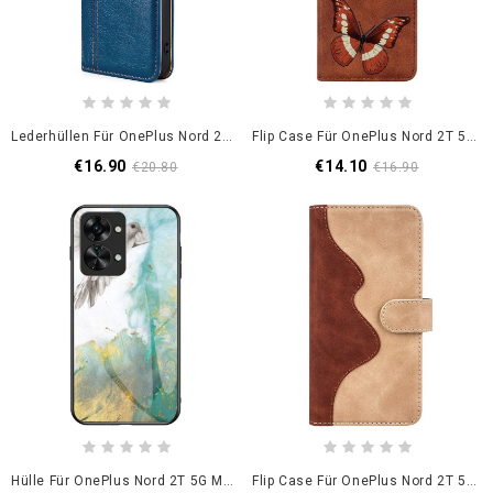
Lederhüllen Für OnePlus Nord 2T 5G Vintage-Stil
Flip Case Für OnePlus Nord 2T 5G Schmetterlingsmuster
€16.90
€14.10
€20.80
€16.90
Hülle Für OnePlus Nord 2T 5G Marmor-Gehärtetes Glas
Flip Case Für OnePlus Nord 2T 5G Grafisches Muster