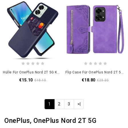
Hülle Für OnePlus Nord 2T 5G Kartenhalter-Stoffstruktur
Flip Case Für OnePlus Nord 2T 5G Mit Kordel Kartenhalter Und Geldbörse Mit Umhängeband
€15.10
€18.80
€18.10
€23.30
1
2
3
>|
OnePlus, OnePlus Nord 2T 5G