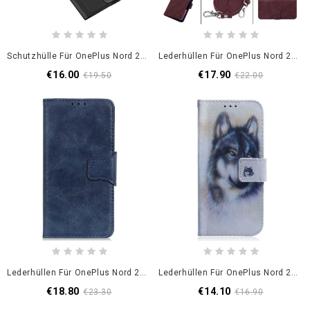
Schutzhülle Für OnePlus Nord 2T 5G Flip Case Skin Pro Dux Ducis
Lederhüllen Für OnePlus Nord 2T 5G Schulterdreiecke
€16.00
€17.90
€19.50
€22.00
Lederhüllen Für OnePlus Nord 2T 5G Vintage Spaltleder
Lederhüllen Für OnePlus Nord 2T 5G Mit Kordel Riemchen-Aquarell-Wolf
€18.80
€14.10
€23.30
€16.90