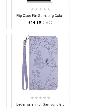
33 5G Doppelter Verschluss
Flip Case Für Samsung Galaxy M33 5G Emoji-Telefon
€14.10
€16.90
Lederhüllen Für Samsung Galaxy M33 5G Diskrete Schmetterlinge Und Schlüsselband