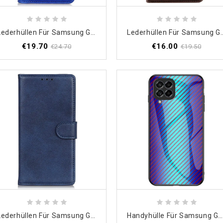
Lederhüllen Für Samsung Galaxy M33 5G Litschi-Spaltleder
Lederhüllen Für Samsung Galaxy M
€19.70
€16.00
€24.70
€19.50
Lederhüllen Für Samsung Galaxy M33 5G Mattes Kunstleder
Handyhülle Für Samsung Galaxy M33 5G Gehärtetes Kohlefaserglas