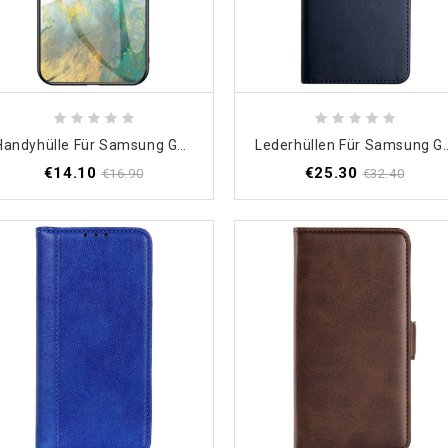
Handyhülle Für Samsung Galaxy M33 5G Marmor-Gehärtetes Glas
Lederhüllen Für Samsung Galaxy
€14.10
€25.30
€16.90
€32.40