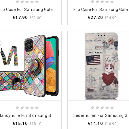
Flip Case Für Samsung Galaxy M33 5G Schmetterlinge Und Schultergurt
Flip Case Für Samsung
€17.90
€27.20
€22.00
€34.90
Handyhülle Für Samsung Galaxy M33 5G Patchwork
Lederhüllen Für Samsung Gala
€15.10
€14.10
€18.10
€16.90