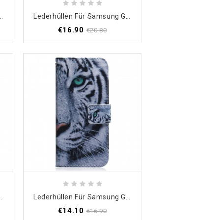
 Galaxy M33 5G Khazneh Litschi-Leder
Lederhüllen Für Samsung Galaxy M33 5G Khazneh-Riemen
€16.90
€20.80
xy M33 5G Reisende Katze
Lederhüllen Für Samsung Galaxy M33 5G Weißer Tiger
€14.10
€16.90