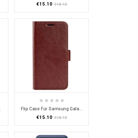
€15.10
€18.10
M33 5G Lederstil Und Nähte
Flip Case Für Samsung Galaxy M33 5G Vintage-Kunstleder
€15.10
€18.10