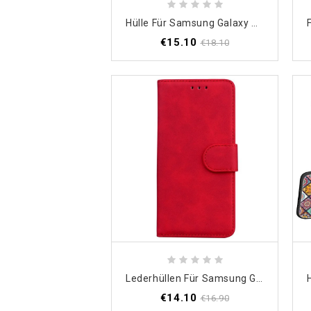
Hülle Für Samsung Galaxy M33 5G Robuster Schild
€15.10
€18.10
Lederhüllen Für Samsung Galaxy M33 5G Kunstleder. Einfarbig
€14.10
€16.90