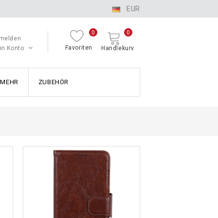
EUR
0
0
melden
Favoriten
in Konto
Handlekurv
MEHR
ZUBEHÖR