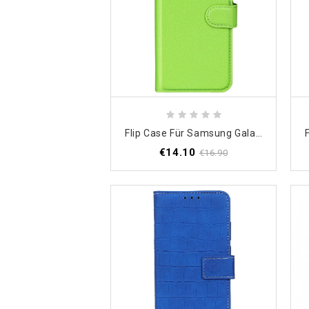
Flip Case Für Samsung Galaxy M33 5G Litschi-Leder-Stil
€14.10
€16.90