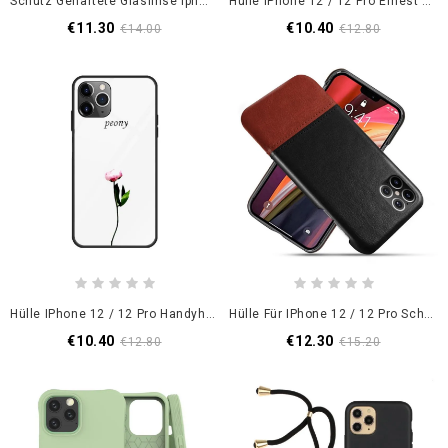
Schutz Gehärtete Glaslinse Iphone 12 Pro Joyroom
Hülle IPhone 12 / 12 Pro Ernest Den Tiger
€11.30
€10.40
€14.00
€12.80
Hülle IPhone 12 / 12 Pro Handyhülle Rosa Pfingstrose
Hülle Für IPhone 12 / 12 Pro Schwarz Ksq Zweifarbiger Ledereffekt
€10.40
€12.30
€12.80
€15.20