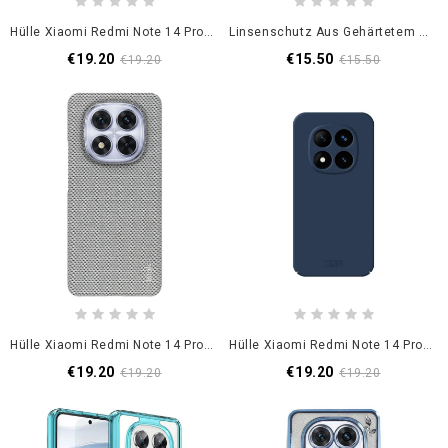
Hülle Xiaomi Redmi Note 14 Pro 5g Handyhülle Lederstruktur
Linsenschutz Aus Gehärtetem Glas Für Xiaomi Redmi Note 14 Pro 5g / Poco X7
€19.20
€15.50
€19.20
€15.50
Hülle Xiaomi Redmi Note 14 Pro 5g Handyhülle Ruiyi-Serie Imak
Hülle Xiaomi Redmi Note 14 Pro 5g Handyhülle Mofi Qin Serie
€19.20
€19.20
€19.20
€19.20