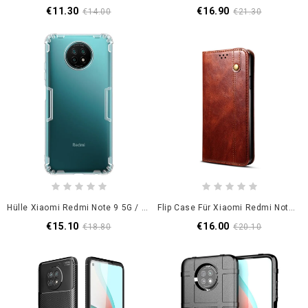
€11.30
€16.90
€14.00
€21.30
Hülle Xiaomi Redmi Note 9 5G / Note 9T 5G Weiß Verstärkte Transparente Nillkin
Flip Case Für Xiaomi Redmi Note 9 5G / Note 9T 5G Schwarz Gewachstes Kunstleder
€15.10
€16.00
€18.80
€20.10