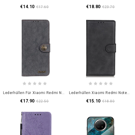
€14.10
€18.80
€17.60
€23.70
Lederhüllen Für Xiaomi Redmi Note 9 5G / Note 9T 5G Schwarz Khazneh Spaltleder
Lederhüllen Xiaomi Redmi Note 9 5G / Note 9T 5G Schwarz Retro-Mattledereffekt
€17.90
€15.10
€22.50
€18.80