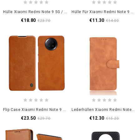
Hülle Xiaomi Redmi Note 9 5G / Note 9T 5G Nillkin Camshield-Serie
Hülle Für Xiaomi Redmi Note 9 5G / Note 9T 5G Schwarz Genähter Ledereffekt
€18.80
€11.30
€23.70
€14.00
Flip Case Xiaomi Redmi Note 9 5G / Note 9T 5G Schwarz Nillkin-Qin-Serie
Lederhüllen Xiaomi Redmi Note 9 5G / Note 9T 5G Schwarz Hautberührung
€23.50
€12.30
€29.70
€15.20