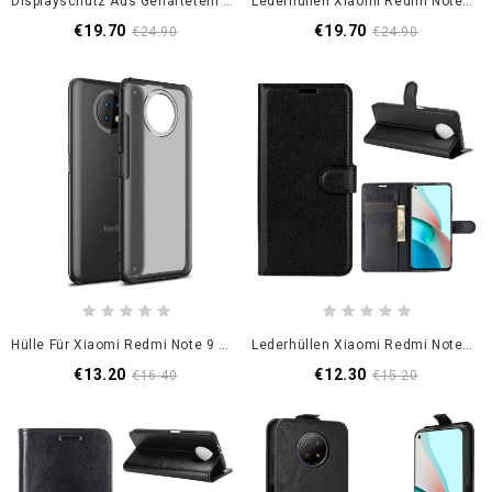
Displayschutz Aus Gehärtetem Glas Xiaomi Redmi Note 9 5G / Note 9T 5G
Lederhüllen Xiaomi Redmi Note 9 5G / Note 9T 5G Schwarz Echtes Spaltleder
€19.70
€19.70
€24.90
€24.90
Hülle Für Xiaomi Redmi Note 9 5G / Note 9T 5G Schwarz Rüstung Mit Gefrostetem Effekt
Lederhüllen Xiaomi Redmi Note 9 5G / Note 9T 5G Schwarz Klassisches Kunstleder
€13.20
€12.30
€16.40
€15.20